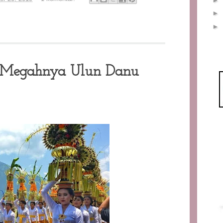
►
►
i Megahnya Ulun Danu