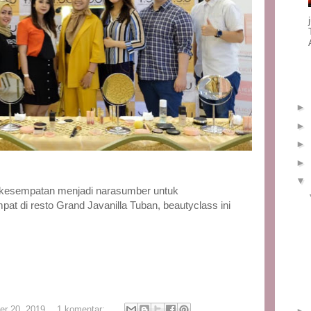
►
►
►
►
▼
erkesempatan menjadi narasumber untuk
t di resto Grand Javanilla Tuban, beautyclass ini
r 20, 2019
1 komentar:
►