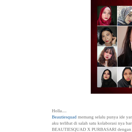
Holla....
Beautiesquad
memang selalu punya ide
ya
aku terlibat di salah satu kolaborasi nya b
BEAUTIESQUAD X PURBASARI
dengan