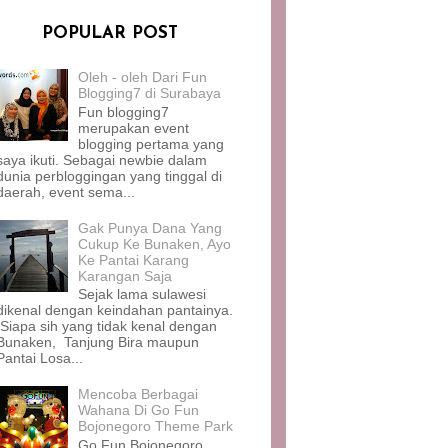
POPULAR POST
Oleh - oleh Dari Fun
Blogging7 di Surabaya
Fun blogging7
merupakan event
blogging pertama yang
saya ikuti. Sebagai newbie dalam
dunia perbloggingan yang tinggal di
daerah, event sema...
Gak Punya Dana Yang
Cukup Ke Bunaken, Ayo
Ke Pantai Karang
Karangan Saja
Sejak lama sulawesi
dikenal dengan keindahan pantainya.
Siapa sih yang tidak kenal dengan
Bunaken, Tanjung Bira maupun
Pantai Losa...
Mencoba Berbagai
Wahana Di Go Fun
Bojonegoro Theme Park
Go Fun Bojonegoro