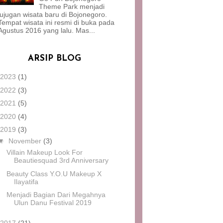
Theme Park menjadi
jujugan wisata baru di Bojonegoro.
Tempat wisata ini resmi di buka pada
Agustus 2016 yang lalu. Mas...
ARSIP BLOG
2023
(1)
2022
(3)
2021
(5)
2020
(4)
2019
(3)
▼
November
(3)
Villain Makeup Look For
Beautiesquad 3rd Anniversary
Beauty Class Y.O.U Makeup X
Ilayatifa
Menjadi Bagian Dari Megahnya
Ulun Danu Festival 2019
2017
(21)