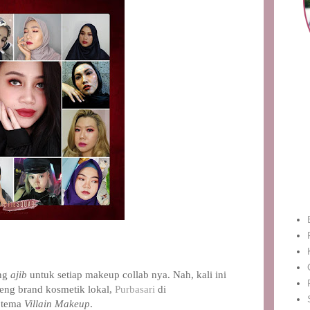
ng
ajib
untuk setiap makeup collab nya. Nah
,
kali ini
areng brand kosmetik lokal
,
Purbasari
di
 tema
Villain Makeup
.