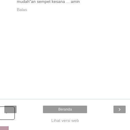
mudah"an sempet kesana ... amin
Balas
›
Beranda
‹
Lihat versi web